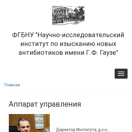
Перейти
к
основному
содержанию
ФГБНУ "Научно-исследовательский
институт по изысканию новых
антибиотиков имени Г.Ф. Гаузе"
Toggl
navig
Главная
Аппарат управления
Директор Института, д.х.н.,