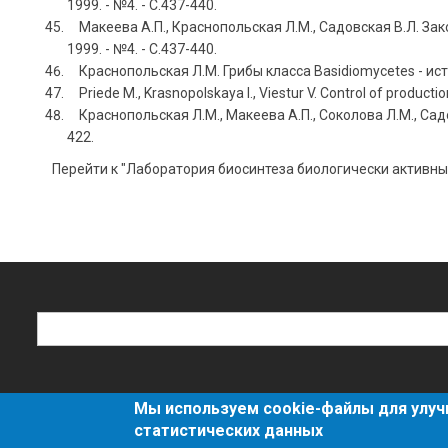
1999. - №4. - С.437-440.
Макеева А.П., Краснопольская Л.М., Садовская В.Л. Зак
1999. - №4. - С.437-440.
Краснопольская Л.М. Грибы класса Basidiomycetes - исто
Priede M., Krasnopolskaya l., Viestur V. Control of production
Краснопольская Л.М., Макеева А.П., Соколова Л.М., Садов
422.
Перейти к "Лаборатория биосинтеза биологически активны
Поиск
Поиск
Мы используем cookie-файлы для улуч
О сайте
Политика конфиденциальности
статистических данных