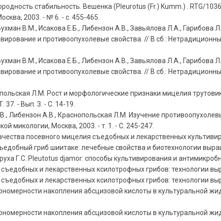
дность стабильность. Вешенка (Pleurotus (Fr.) Kumm.) . RTG/10
ва, 2003. - № 6. - с. 455-465.
ухман В.М., Исакова Е.Б., Либензон А.В., Завьялова Л.А., Гарибов
ультивирование и противоопухолевые свойства. // В сб.: Нетрадицио
ухман В.М., Исакова Е.Б., Либензон А.В., Завьялова Л.А., Гарибов
ультивирование и противоопухолевые свойства. // В сб.: Нетрадицио
опольская Л.М. Рост и морфологические признаки мицелия трутови
7. - Вып. 3. - С. 14-19.
И.В., Либензон А.В., Краснопольская Л.М. Изучение противоопухол
нской микологии, Москва, 2003. - т. 1. - С. 245-247.
чества посевного мицелия съедобных и лекарственных культивируемы
добный гриб шиитаке: лечебные свойства и биотехнологии выращива
ха Г.С. Pleutotus djamor: способы культивирования и антимикробные 
ъедобных и лекарственных ксилотрофных грибов: технологии выращи
ъедобных и лекарственных ксилотрофных грибов: технологии выращи
ономерности накопления абсцизовой кислоты в культуральной жидкос
ономерности накопления абсцизовой кислоты в культуральной жидкос