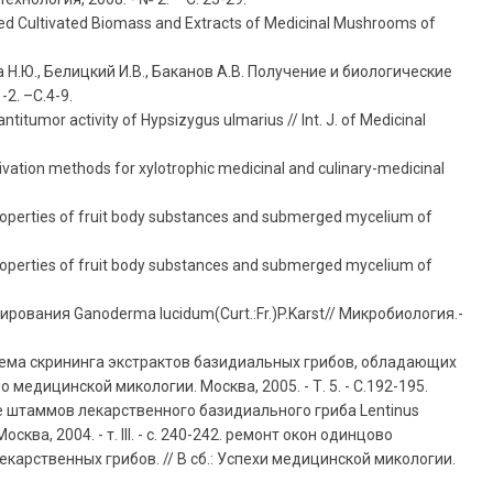
rged Cultivated Biomass and Extracts of Medicinal Mushrooms of
 Н.Ю., Белицкий И.В., Баканов А.В. Получение и биологические
2. –С.4-9.
ntitumor activity of Hypsizygus ulmarius // Int. J. of Medicinal
tivation methods for xylotrophic medicinal and culinary-medicinal
 properties of fruit body substances and submerged mycelium of
 properties of fruit body substances and submerged mycelium of
вания Ganoderma lucidum(Curt.:Fr.)P.Karst// Микробиология.-
Система скрининга экстрактов базидиальных грибов, обладающих
едицинской микологии. Москва, 2005. - Т. 5. - С.192-195.
ре штаммов лекарственного базидиального гриба Lentinus
а, 2004. - т. III. - с. 240-242. ремонт окон одинцово
карственных грибов. // В сб.: Успехи медицинской микологии.