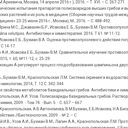
иевича, Москва, 14 апреля 2016 г.), 2016. – Т. XVI. – С. 267-271.
ические испытания препаратов полисахаридов высших грибов и выб
ских растений и их роль в медицине (Сборник научных трудов ме
цине» 23-25 июня 2016 г., Москва), М., 2016. – С. 488-492.
Ярина М.С., Джавахян Б.Р., Исакова Е. Б., Бухман В.М. Противооп
a velutipes. Антибиотики и химиотерапия. 2016. Т.61. № 11-12.
сакова Е.Б., Бухман В.А. Оценка противоопухолевого действия пог
 С 14-17.
в А.И., Исакова Е.Б., Бухман В.М. Сравнительное изучение против
15, т. 60, №11-12, с. 25-29.
кокцин А регулирует процесс плодообразования шампиньона двуспор
.Б., Бухман В.М., Краснопольская Л.М. Система скрининга водорас
кологии, 2014, Т. 12 С. 342-344.
войства метаболитов базидиальных грибов. Антибиотики и химиоте
снопольская, А.И. Усов. Полисахариды базидиальных грибов. Раств
имия, 2009. - Том 74. - Вып. 5. - С. 657 – 667.
Краснопольская, А.В.Автономова, В.М.Бухман, Е.Б.Исакова, Н.А.Бис
твие.//Биотехнология, 2009. - № 2. – С.
й И.В., Усов А.И., Бухман В.М., Лапин А.А., Краснопольская Л.М. 
 ulmarius, полученной путем глубинного культивирования. // Биотех