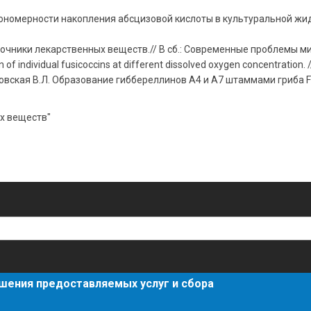
ономерности накопления абсцизовой кислоты в культуральной жидкос
чники лекарственных веществ.// В сб.: Современные проблемы мико
 of individual fusicoccins at different dissolved oxygen concentration. //
ская В.Л. Образование гиббереллинов А4 и А7 штаммами гриба Fusari
х веществ"
шения предоставляемых услуг и сбора