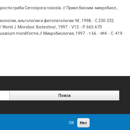
ти гриба Cercospora rosicola. // Прикл.биохим. микробиол.,
логии, альгологии и фитопатологии. М., 1998, - С.230-232.
 World J. Microbiol. Biotechnol., 1997. - V13. - P. 665-670
um moniliforme.// Микробиология, 1997. - т 66. - №4. - С. 419-
OK
Нет