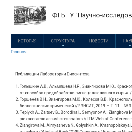
Перейти
к
ФГБНУ "Научно-исследова
основному
содержанию
ИСТОРИЯ
СТРУКТУРА
НОВОСТИ
НАУ
Главная
Публикации Лаборатории Биосинтеза
Голышкин А.В., Альмяшева Н.Р., Зиангирова М.Ю., Красн
от способов предобработки лигноцеллюлозного сырья. / Сел
Горшенёв В.Н., Зиангирова М.Ю., Колесов В.В., Красноп
биологических применений //РЭНСИТ, 2019. – Т. 11. - № 3. –
Teplykh A., Zaitsev B., Borodina I., Semyonov A., Ziangirova 
piezoceramic acoustic resonators // ITM Web of Conferences
Ziangirova M., Almyasheva N., Golyshkin A., Krasnopolskaya L.
mycelium //Abstract Book “XVIII Congress of European Mycol