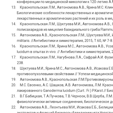
конференции по медицинской микологии к 120-летию А.М.Ар
Краснопольская Л.М., Автономова А.В., Ярина М.С. Клин
Биологические особенности лекарственных и ароматиче
лекарственных и ароматических растений и их роль в меди
Краснопольская Л.М., Шуктуева М.И., Автономова А.В., 
полисахаридов из мицелия базидиального гриба Flammulin
Автономова А.В., Краснопольская Л.М., Шуктуева М.И., И
militaris. //Антибиотики и химиотерапия, 2015, Т.60, № 7-8.
Краснопольская Л.М., Ярина М.С., Автономова А.В., Усо
lucidum в опытах in vivo. // Антибиотики и химиотерапия, 20
Краснопольская Л.М., Нагубнова Л.А., Сафрай А.И. Фузи
238.
Шуктуева М.И., Ярина М.С., Автономова А.В., Исакова Е
противоопухолевыми свойствами // Успехи медицинской ми
Автономова А.В., Краснопольская Л.М.Противовирусные с
М.С. Евсенко, А.С. Шашков, А.В. Автономова, Л.М. Кра
лакированного Ganoderma lucidum (Curt.: Fr.) P.Karst.// Биох
В.Г.Бабицкая, Т.А.Пучкова, Т.В.Черноок, В.В.Щерба, Л.М.
физиологически активные соединения, биологическое дейс
Автономова А.В., Леонтьева М.И., Исакова Е.Б., Белицки
экстрактов и фракций биомассы базидиомицета Hypsizygus