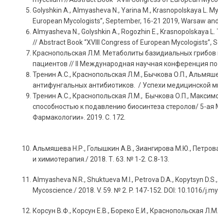
Golyshkin A., Almyasheva N., Yarina M., Krasnopolskaya L. My
European Mycologists”, September, 16-21 2019, Warsaw and B
Almyasheva N., Golyshkin A., Rogozhin E., Krasnopolskaya L
// Abstract Book “XVIII Congress of European Mycologists”, 
Краснопольская Л.М. Метаболиты базидиальных грибов 
пациентов //
II
Международная научная конференция по м
Тренин А.С., Краснопольская Л.М., Бычкова О.П., Альмяше
антифунгальных антибиотиков. / Успехи медицинской мик
Тренин А.С., Краснопольская Л.М., Бычкова О.П., Макси
способностью к подавлению биосинтеза стеролов/ 5-а
Фармакологии». 2019. С. 172.
Альмяшева Н.Р., Голышкин А.В., Зиангирова М.Ю., Петро
и химиотерапия./ 2018. Т. 63. № 1-2. С.8-13.
Almyasheva N.R., Shuktueva M.I., Petrova D.A., Kopytsyn D.S.,
Mycoscience./ 2018. V. 59. № 2. P. 147-152. DOI: 10.1016/j.
Корсун В.Ф., Корсун Е.В., Бореко Е.И., Краснопольская 