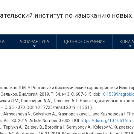
тельский институт по изысканию новых а
КА
АСПИРАНТУРА
ЦЕЛЕВОЕ ОБУЧЕНИЕ
КПНИ 
опольская Л.М. // Ростовые и биохимические характеристики Неко
ьхоз. Биология. 2019. Т. 54. № 3. С. 607-615. doi:
10.15389/agrobio
ольская Л.М., Просвирин А.А., Телешев А.Т. Новые аддитивные техн
 С. 351-370. DOI: 10.17725/rensit.2019.11.351.)
M., Almyasheva N., Golyshkin A., Krasnopolskaya L. and Kuznetsova I. The
. Vol
. 30. 2019.
Article
Number
07002.
DOI
:
https://doi.org/10.1051/i
, Teplykh A., Zaitsev B., Borodina I., Semyonov A., Kolesov V., Kuznetsov
ogists”, September, 16-21 2019, Warsaw and Białowieża, Poland, 2019. 