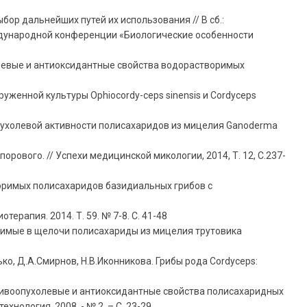
ор дальнейших путей их использования // В сб.:
ждународной конференции «Биологические особенности
ухолевые и антиоксидантные свойства водорастворимых
руженной культуры Ophiocordy-ceps sinensis и Cordyceps
оопухолевой активности полисахаридов из мицелия Ganoderma
ового. // Успехи медицинской микологии, 2014, Т. 12, С.237-
творимых полисахаридов базидиальных грибов с
рапия. 2014. Т. 59. № 7-8. С. 41-48
оримые в щелочи полисахариды из мицелия трутовика
ько, Д.А.Смирнов, Н.В.Иконникова. Грибы рода Cordyceps:
Противоопухолевые и антиоксидантные свойства полисахаридных
нология, 2008. - № 2. – С. 23-29.