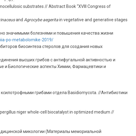
ocellulosic substrates // Abstract Book “XVIII Congress of
rinaceus
and
Agrocybe aegerita
in vegetative and generative stages
льно значимыми болезнями и повышения качества жизни
ntciia-po-metabolomike-2019/
ибиторов биосинтеза стеролов для создания новых
соединения высших грибов с антифугальной активностью и
 и Биологические аспекты Химии, Фармацевтики и
в ксилотрофными грибами отдела Basidiomycota. //Антибиотики
spergillus niger whole-cell biocatalyst in optimized medium //
хи медицинской микологии (Материалы мемориальной