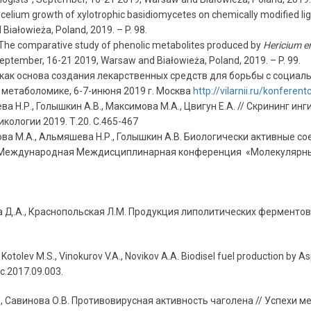
celium growth of xylotrophic basidiomycetes on chemically modified lign
iałowieża, Poland, 2019. – P. 98.
. The comparative study of phenolic metabolites produced by
Hericium e
September, 16-21 2019, Warsaw and Białowieża, Poland, 2019. – P. 99.
как основа создания лекарственных средств для борьбы с социа
етаболомике, 6-7-инюня 2019 г. Москва
http://vilarnii.ru/konfere
ва Н.Р., Голышкин А.В., Максимова М.А., Цвигун Е.А.
//
Скрининг инг
ологии 2019. Т.20. С.465-467
мова М.А., Альмяшева Н.Р., Голышкин А.В. Биологически активные 
я Международная Междисциплинарная конференция «Молекулярные
ва Д.А., Краснопольская Л.М. Продукция липолитических ферменто
 Kotolev M.S., Vinokurov V.A., Novikov A.A. Biodisel fuel production by A
myc.2017.09.003.
Л.М., Савинова О.В. Противовирусная активность чаголена // Успе