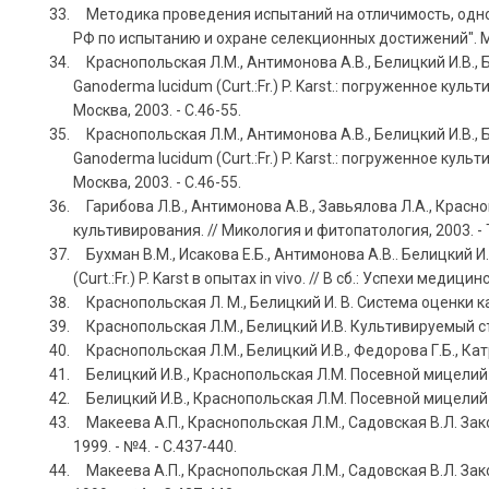
Методика проведения испытаний на отличимость, одноро
РФ по испытанию и охране селекционных достижений". Моск
Краснопольская Л.М., Антимонова А.В., Белицкий И.В., Б
Ganoderma lucidum (Curt.:Fr.) P. Karst.: погруженное к
Москва, 2003. - С.46-55.
Краснопольская Л.М., Антимонова А.В., Белицкий И.В., Б
Ganoderma lucidum (Curt.:Fr.) P. Karst.: погруженное к
Москва, 2003. - С.46-55.
Гарибова Л.В., Антимонова А.В., Завьялова Л.А., Красн
культивирования. // Микология и фитопатология, 2003. - Т. 3
Бухман В.М., Исакова Е.Б., Антимонова А.В.. Белицкий 
(Curt.:Fr.) P. Karst в опытах in vivo. // В сб.: Успехи медици
Краснопольская Л. М., Белицкий И. В. Система оценки ка
Краснопольская Л.М., Белицкий И.В. Культивируемый съе
Краснопольская Л.М., Белицкий И.В., Федорова Г.Б., Катру
Белицкий И.В., Краснопольская Л.М. Посевной мицелий с
Белицкий И.В., Краснопольская Л.М. Посевной мицелий с
Макеева А.П., Краснопольская Л.М., Садовская В.Л. Зак
1999. - №4. - С.437-440.
Макеева А.П., Краснопольская Л.М., Садовская В.Л. Зак