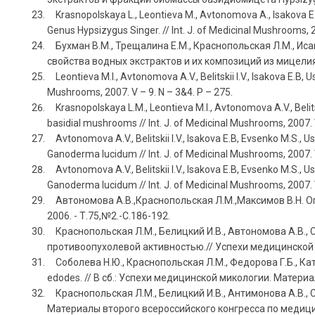
Krasnopolskaya L., Leontieva M., Avtonomova A., Isakova E.,
Genus Hypsizygus Singer. // Int. J. of Medicinal Mushrooms, 20
Бухман В.М., Трещалина Е.М., Краснопольская Л.М., Исако
свойства водных экстрактов и их композиций из мицелия б
Leontieva M.I., Avtonomova A.V., Belitskii I.V., Isakova E.B, 
Mushrooms, 2007. V – 9. N – 3&4. P – 275.
Krasnopolskaya L.M., Leontieva M.I., Avtonomova A.V., Belits
basidial mushrooms // Int. J. of Medicinal Mushrooms, 2007. 
Avtonomova A.V., Belitskii I.V., Isakova E.B, Evsenko M.S.,
Ganoderma lucidum // Int. J. of Medicinal Mushrooms, 2007. 
Avtonomova A.V., Belitskii I.V., Isakova E.B, Evsenko M.S.,
Ganoderma lucidum // Int. J. of Medicinal Mushrooms, 2007. 
Автономова А.В.,Краснопольская Л.М.,Максимов В.Н. Опт
2006. - Т.75,№2.-С.186-192.
Краснопольская Л.М., Белицкий И.В., Автономова А.В., С
противоопухолевой активностью.// Успехи медицинской ми
Соболева Н.Ю., Краснопольская Л.М., Федорова Г.Б., Ка
edodes. // В сб.: Успехи медицинской микологии. Материал
Краснопольская Л.М., Белицкий И.В., Антимонова А.В., 
Материалы второго всероссийского конгресса по медицинско