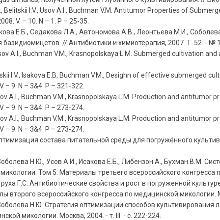
 Belitskii I.V., Usov A.I., Buchman V.M. Antitumor Properties of Subme
08. V. – 10. N – 1. P – 25-35.
ва Е.Б., Седакова Л.А., Автономова А.В., Леонтьева М.И., Соболева
азидиомицетов. // Антибиотики и химиотерапия, 2007. Т. 52. - № 1-
Usov A.I., Buchman V.M., Krasnopolskaya L.M. Submerged cultivation and a
kii I.V., Isakova E.B, Buchman V.M., Desighn of effective submerged cul
V – 9. N – 3&4. P – 321-322.
 Usov A.I., Buchman V.M., Krasnopolskaya L.M. Production and antitumor
V – 9. N – 3&4. P – 273-274.
 Usov A.I., Buchman V.M., Krasnopolskaya L.M. Production and antitumor
V – 9. N – 3&4. P – 273-274.
имизация состава питательной среды для погружённого культивиро
оболева Н.Ю., Усов А.И., Исакова Е.Б., Либензон А., Бухман В.М. 
кологии. Том 5. Материалы третьего всероссийского конгресса по м
труха Г.С. Антибиотические свойства и рост в погруженной культу
ы второго всероссийского конгресса по медицинской микологии. Москв
Соболева Н.Ю. Стратегия оптимизации способов культивирования ле
й микологии. Москва, 2004. - т. III. - с. 222-224.