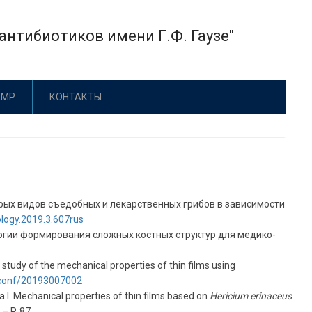
нтибиотиков имени Г.Ф. Гаузе"
АМР
КОНТАКТЫ
торых видов съедобных и лекарственных грибов в зависимости
logy.2019.3.607rus
ологии формирования сложных костных структур для медико-
 study of the mechanical properties of thin films using
tmconf/20193007002
a I. Mechanical properties of thin films based on
Hericium erinaceus
– P. 87.