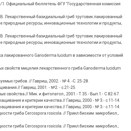
36/1. Официальный бюллетень ФГУ "Государственная комиссия
а Л.В. Лекарственный базидиальный гриб трутовик лакированный
нные природные ресурсы, инновационные технологии и продукты,
а Л.В. Лекарственный базидиальный гриб трутовик лакированный
нные природные ресурсы, инновационные технологии и продукты,
ка лакированного Ganoderma lucidum в зависимости от условий
евых свойств мицелия лекарственного гриба Ganoderma lucidum
х грибов. // Гавриш, 2002. - № 4. -С. 25-28.
ния.// Гавриш, 2001. - №2. - с.21-25.
свойства.// Мик. и фитопатол., 2001.- Т.35.- Вып.1.- С.82-67.
вания и критерии качества.// Гавриш, 2000.- № 3.- с.11-14.
вания и критерии качества.// Гавриш, 2000.- № 3.- с.11-14.
ти гриба Cercospora rosicola. // Прикл.биохим. микробиол.,
ти гриба Cercospora rosicola. // Прикл.биохим. микробиол.,