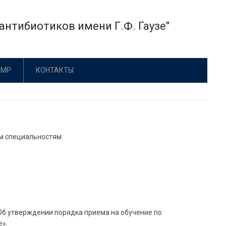
нтибиотиков имени Г.Ф. Гаузе"
АМР
КОНТАКТЫ
им специальностям:
Об утверждении порядка приема на обучение по
е».