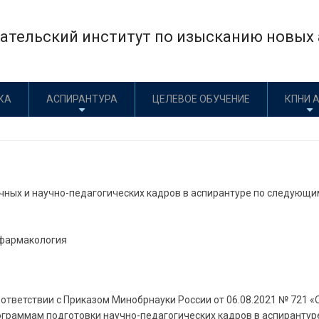
тельский институт по изысканию новых а
КА
АСПИРАНТУРА
ЦЕЛЕВОЕ ОБУЧЕНИЕ
КПНИ 
чных и научно-педагогических кадров в аспирантуре по следующ
 фармакология
тветствии с Приказом Минобрнауки России от 06.08.2021 № 721 «
раммам подготовки научно-педагогических кадров в аспирантур