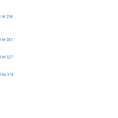
21 № 258
22 № 287
23 № 327
4 No 318