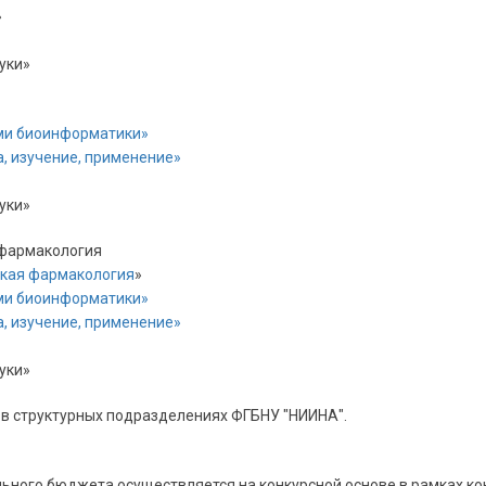
»
ауки»
ми биоинформатики»
, изучение, применение»
ауки»
 фармакология
ская фармакология
»
ми биоинформатики»
, изучение, применение»
ауки»
в структурных подразделениях ФГБНУ "НИИНА".
ьного бюджета осуществляется на конкурсной основе в рамках ко