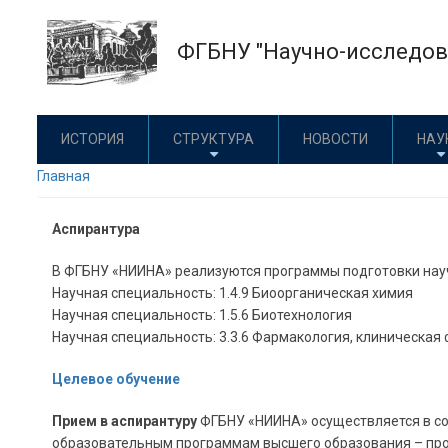
Перейти
к
ФГБНУ "Научно-исследова
основному
содержанию
ИСТОРИЯ
СТРУКТУРА
НОВОСТИ
НАУ
Главная
Аспирантура
В ФГБНУ «НИИНА» реализуются программы подготовки нау
Научная специальность: 1.4.9 Биоорганическая химия
Научная специальность: 1.5.6 Биотехнология
Научная специальность: 3.3.6 Фармакология, клиническая
Целевое обучение
Прием в аспирантуру
ФГБНУ «НИИНА» осуществляется в соо
образовательным программам высшего образования – прог